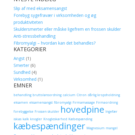
Slip af med eksamensangst
Forebyg sygefravær i virksomheden og øg
produktiviteten
Skuldersmerter eller måske ligefrem en frossen skulder
Anti-stressbehandling
Fibromyalgi – hvordan kan det behandles?
KATEGORIER
Angst
(1)
Smerter
(6)
Sundhed
(4)
Virksomhed
(1)
EMNER
behandling
bruttolønsordning
calcium
Citron
dårlig kropsholdning
eksamen
eksamensangst
fibromyalgi
Firmamassage
Firmaordning
hovedpine
forebyggelse
Frossen skulder
Ingefær
iskias
kalk
knogler
Knogleskørhed
Kæbespænding
kæbespændinger
Magnesium
mangel