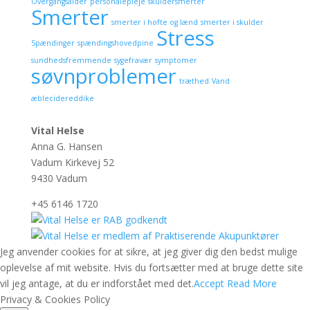
Overgangsalder
personalepleje
skuldersmerter
Smerter
smerter i hofte og lænd
smerter i skulder
Stress
Spændinger
spændingshovedpine
sundhedsfremmende
sygefravær
symptomer
søvnproblemer
træthed
Vand
æblecidereddike
Vital Helse
Anna G. Hansen
Vadum Kirkevej 52
9430 Vadum
+45 6146 1720
Jeg anvender cookies for at sikre, at jeg giver dig den bedst mulige
oplevelse af mit website. Hvis du fortsætter med at bruge dette site
vil jeg antage, at du er indforstået med det.
Accept
Read More
Privacy & Cookies Policy