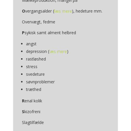
Mælkeproduktion, mangel på
O
vergangsalder (
læs mere
), hedeture mm.
Overvægt, fedme
P
sykisk samt alment helbred
angst
depression (
læs mere
)
rastløshed
stress
svedeture
søvnproblemer
træthed
R
enal kolik
S
kizofreni
Slagtilfælde