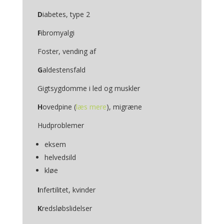
D
iabetes, type 2
F
ibromyalgi
Foster, vending af
G
aldestensfald
Gigtsygdomme i led og muskler
H
ovedpine (
læs mere
), migræne
Hudproblemer
eksem
helvedsild
kløe
I
nfertilitet, kvinder
K
redsløbslidelser