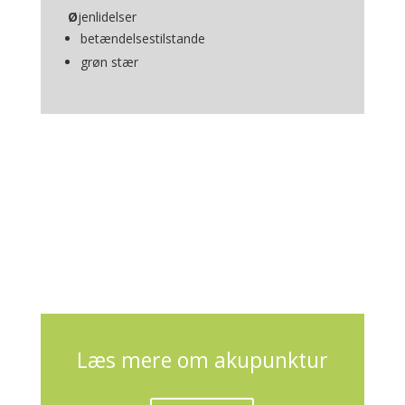
Ø
jenlidelser
betændelsestilstande
grøn stær
Læs mere om akupunktur