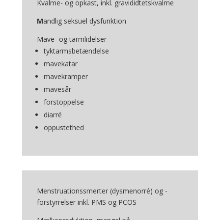
Kvalme- og opkast, inkl. gravididtetskvalme
M
andlig seksuel dysfunktion
Mave- og tarmlidelser
tyktarmsbetændelse
mavekatar
mavekramper
mavesår
forstoppelse
diarré
oppustethed
Menstruationssmerter (dysmenorré) og -
forstyrrelser inkl. PMS og PCOS