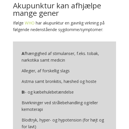
Akupunktur kan afhjælpe
mange gener
Ifølge
WHO
har akupunktur en gavnlig virkning på
følgende nedenstående sygdomme/symptomer:
A
fhængighed af stimulanser, f.eks. tobak,
narkotika samt medicin
Allegier, af forskellig slags
Astma samt bronkitis, hæshed og hoste
B
i- og kæbehulebetændelse
Bivirkninger ved strålebehandling og/eller
kemoterapi
Blodtryk, hyper- og hypotension (for højt og
for lavt)