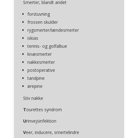
Smerter, blandt andet
forstuvning
frossen skulder
rygsmerter/lændesmerter
iskias
tennis- og golfalbue
knæsmerter
nakkesmerter
postoperative
tandpine
ørepine
Stiv nakke
T
ourettes syndrom
U
rinvejsinfektion
V
eer, inducere, smertelindre