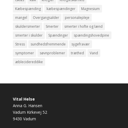
Kæbespænding
kæbespændinger
Magnesium
mangel
Overgangsalder
personalepleje
skuldersmerter
Smerter
smerter i hofte og lænd
smerter i skulder
Spændinger
spændingshovedpine
Stress
sundhedsfremmende
sygefravær
symptomer
søvnproblemer
træthed
Vand
æblecidereddike
Vital Helse
Anna G. Hansen
Vadum Kirkevej 52
9430 Vadum