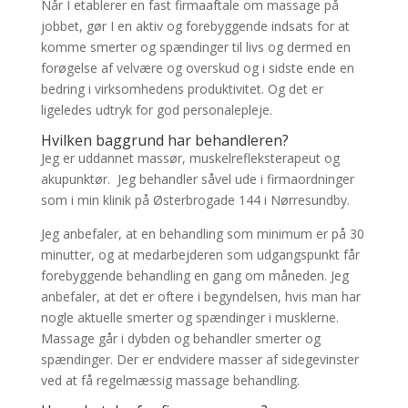
Når I etablerer en fast firmaaftale om massage på
jobbet, gør I en aktiv og forebyggende indsats for at
komme smerter og spændinger til livs og dermed en
forøgelse af velvære og overskud og i sidste ende en
bedring i virksomhedens produktivitet. Og det er
ligeledes udtryk for god personalepleje.
Hvilken baggrund har behandleren?
Jeg er uddannet massør, muskelrefleksterapeut og
akupunktør. Jeg behandler såvel ude i firmaordninger
som i min klinik på Østerbrogade 144 i Nørresundby.
Jeg anbefaler, at en behandling som minimum er på 30
minutter, og at medarbejderen som udgangspunkt får
forebyggende behandling en gang om måneden. Jeg
anbefaler, at det er oftere i begyndelsen, hvis man har
nogle aktuelle smerter og spændinger i musklerne.
Massage går i dybden og behandler smerter og
spændinger. Der er endvidere masser af sidegevinster
ved at få regelmæssig massage behandling.