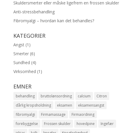
Skuldersmerter eller måske ligefrem en frossen skulder
Anti-stressbehandling
Fibromyalgi – hvordan kan det behandles?
KATEGORIER
Angst
(1)
Smerter
(6)
Sundhed
(4)
Virksomhed
(1)
EMNER
behandling
bruttolønsordning
calcium
Citron
dårlig kropsholdning
eksamen
eksamensangst
fibromyalgi
Firmamassage
Firmaordning
forebyggelse
Frossen skulder
hovedpine
Ingefær
iskias
kalk
knogler
Knogleskørhed