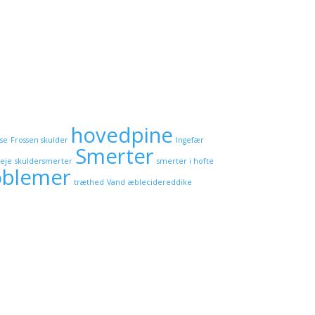
hovedpine
lse
Frossen skulder
Ingefær
Smerter
leje
skuldersmerter
smerter i hofte
oblemer
træthed
Vand
æblecidereddike