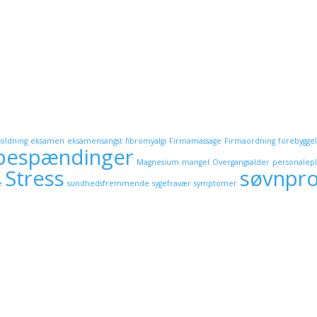
holdning
eksamen
eksamensangst
fibromyalgi
Firmamassage
Firmaordning
forebygge
bespændinger
Magnesium
mangel
Overgangsalder
personalep
Stress
søvnpr
e
sundhedsfremmende
sygefravær
symptomer