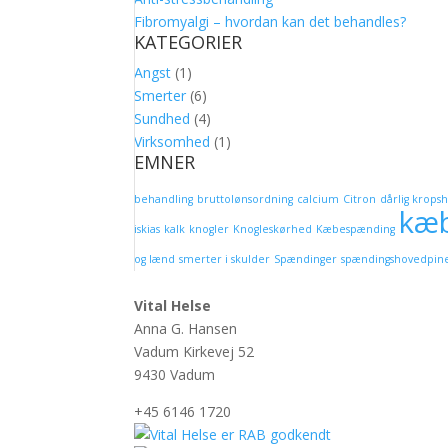
Fibromyalgi – hvordan kan det behandles?
KATEGORIER
Angst
(1)
Smerter
(6)
Sundhed
(4)
Virksomhed
(1)
EMNER
behandling
bruttolønsordning
calcium
Citron
dårlig krops
kæ
iskias
kalk
knogler
Knogleskørhed
Kæbespænding
og lænd
smerter i skulder
Spændinger
spændingshovedpin
Vital Helse
Anna G. Hansen
Vadum Kirkevej 52
9430 Vadum
+45 6146 1720