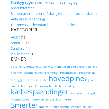
Forebyg sygefravær i virksomheden og øg
produktiviteten
Skuldersmerter eller måske ligefrem en frossen skulder
Anti-stressbehandling
Fibromyalgi – hvordan kan det behandles?
KATEGORIER
Angst
(1)
Smerter
(6)
Sundhed
(4)
Virksomhed
(1)
EMNER
behandling
bruttolønsordning
calcium
Citron
dårlig kropsholdning
eksamen
eksamensangst
fibromyalgi
Firmamassage
Firmaordning
hovedpine
forebyggelse
Frossen skulder
Ingefær
iskias
kalk
knogler
Knogleskørhed
Kæbespænding
kæbespændinger
Magnesium
mangel
Overgangsalder
personalepleje
skuldersmerter
Smerter
smerter i hofte og lænd
smerter i skulder