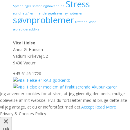
Stress
Spændinger
spændingshovedpine
sundhedsfremmende
sygefravær
symptomer
søvnproblemer
træthed
Vand
æblecidereddike
Vital Helse
Anna G. Hansen
Vadum Kirkevej 52
9430 Vadum
+45 6146 1720
Jeg anvender cookies for at sikre, at jeg giver dig den bedst mulige
oplevelse af mit website. Hvis du fortsætter med at bruge dette site
vil jeg antage, at du er indforstået med det.
Accept
Read More
Privacy & Cookies Policy
Luk