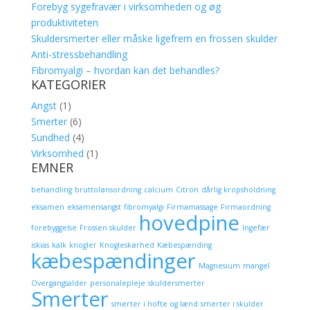
Forebyg sygefravær i virksomheden og øg
produktiviteten
Skuldersmerter eller måske ligefrem en frossen skulder
Anti-stressbehandling
Fibromyalgi – hvordan kan det behandles?
KATEGORIER
Angst
(1)
Smerter
(6)
Sundhed
(4)
Virksomhed
(1)
EMNER
behandling
bruttolønsordning
calcium
Citron
dårlig kropsholdning
eksamen
eksamensangst
fibromyalgi
Firmamassage
Firmaordning
hovedpine
forebyggelse
Frossen skulder
Ingefær
iskias
kalk
knogler
Knogleskørhed
Kæbespænding
kæbespændinger
Magnesium
mangel
Overgangsalder
personalepleje
skuldersmerter
Smerter
smerter i hofte og lænd
smerter i skulder