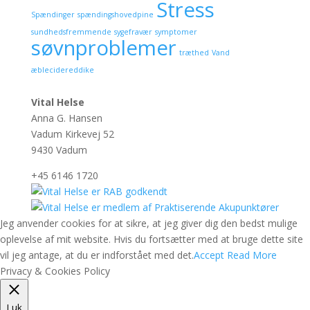
Stress
Spændinger
spændingshovedpine
sundhedsfremmende
sygefravær
symptomer
søvnproblemer
træthed
Vand
æblecidereddike
Vital Helse
Anna G. Hansen
Vadum Kirkevej 52
9430 Vadum
+45 6146 1720
Jeg anvender cookies for at sikre, at jeg giver dig den bedst mulige
oplevelse af mit website. Hvis du fortsætter med at bruge dette site
vil jeg antage, at du er indforstået med det.
Accept
Read More
Privacy & Cookies Policy
Luk